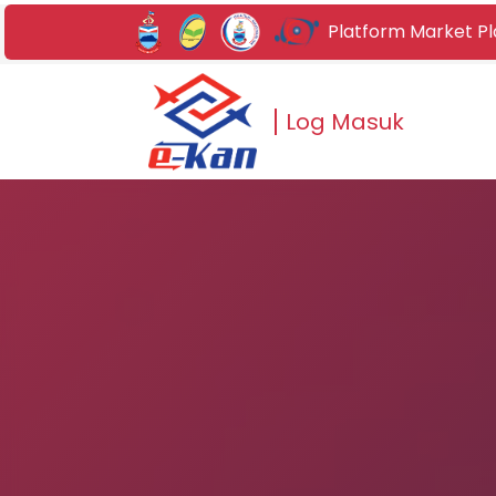
Platform Market P
Log Masuk