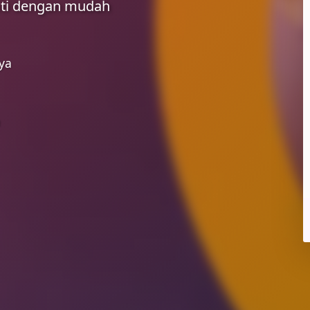
liti dengan mudah
ya
a