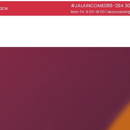
#JALAINCOME
088-294 30
lace
Mon-Fri: 9:00-18:00 | ekansaba