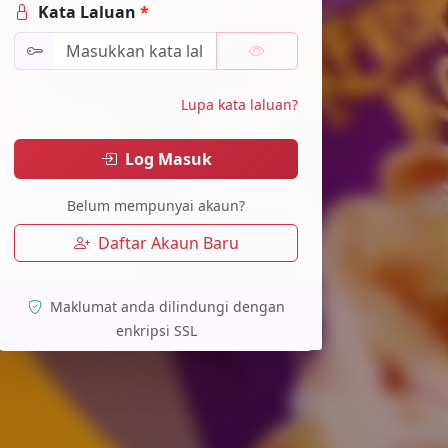
Kata Laluan
*
Lupa kata laluan?
Log Masuk
Belum mempunyai akaun?
Daftar Akaun Baru
Maklumat anda dilindungi dengan
enkripsi SSL